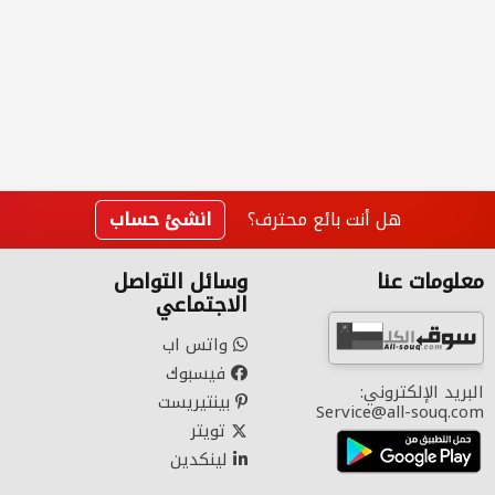
هل أنت بائع محترف؟
انشئ حساب
معلومات عنا
وسائل التواصل
الاجتماعي
واتس اب
فيسبوك
البريد الإلكتروني:
بينتيريست
Service@all-souq.com
تويتر
لينكدين