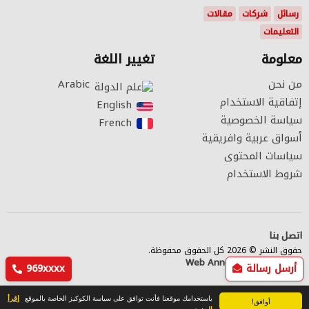
رسائل
شركات
مقالات
التعليمات
معلومة
تغيير اللغة
من نحن
Arabic‎
إتفاقية الاستخدام
English‎
سياسة الخصوصية
French‎
أسواق عربية وافريقية
سياسات المحتوى
شروط الاستخدام
اتصل بنا
حقوق النشر © 2026 كل الحقوق محفوظة.
Web Annonces Technology
أرسل رسالة
969xxxx
باستخدامك موقعنا فأنت توافق على سياسة الكوكيز الخاصة بالموقع
إقرأ
أوافق!